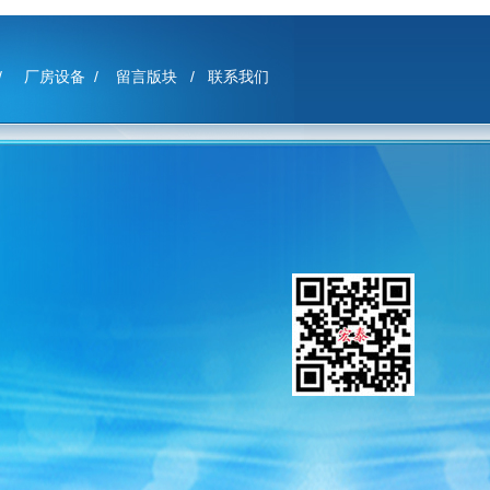
/
厂房设备
/
留言版块
/
联系我们