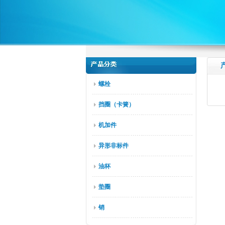
螺栓
挡圈（卡簧）
机加件
异形非标件
油杯
垫圈
销