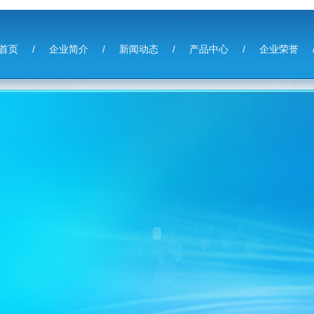
首页
/
企业简介
/
新闻动态
/
产品中心
/
企业荣誉