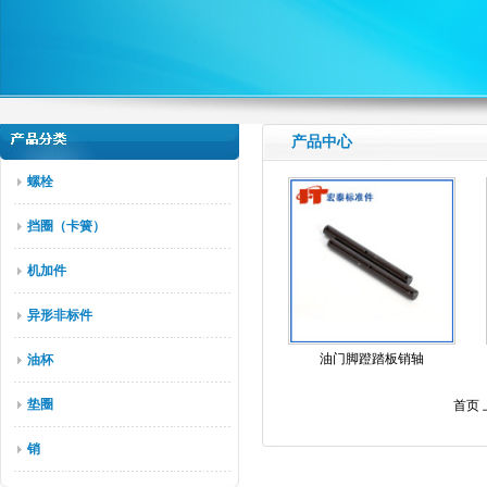
产品中心
螺栓
挡圈（卡簧）
机加件
异形非标件
油门脚蹬踏板销轴
油杯
垫圈
首页 
销