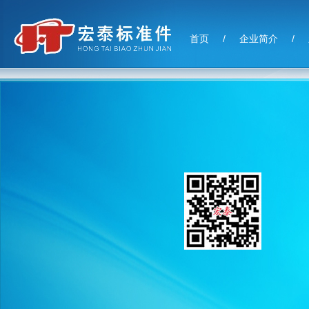
首页
/
企业简介
/